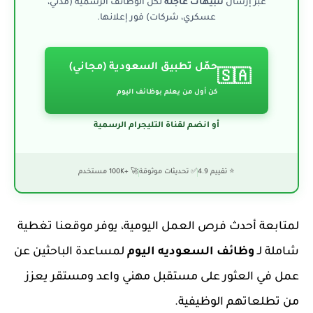
عبر إرسال
تنبيهات عاجلة
لكل الوظائف الرسمية (مدني،
عسكري، شركات) فور إعلانها.
حمّل تطبيق السعودية (مجاني)
🇸🇦
كن أول من يعلم بوظائف اليوم
أو انضم لقناة التليجرام الرسمية
⭐ تقييم 4.9
✅ تحديثات موثوقة
🚀 +100K مستخدم
لمتابعة أحدث فرص العمل اليومية، يوفر موقعنا تغطية
شاملة لـ
وظائف السعوديه اليوم
لمساعدة الباحثين عن
عمل في العثور على مستقبل مهني واعد ومستقر يعزز
من تطلعاتهم الوظيفية.