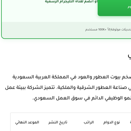
أو انضم لقناة التليجرام الرسمية
وم
حديثات موثوقة
🚀 +100K مستخدم
م بيوت العطور والعود في المملكة العربية السعودية
 تمتلك إرثاً يمتد لأكثر من 150 عاماً في صناعة العطور الشرقية والملكية. تتميز الشركة ببيئة عمل
لنمو الوظيفي الدائم في سوق العمل السعودي.
نوع الدوام
الراتب
تاريخ النشر
الموعد النهائي